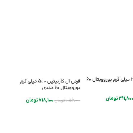
ق
قرص کروم 200 میلی گرم یوروویتال 60
قرص ال کارنیتین 500 میلی گرم
یوروویتال 60 عددی
0
291,80
تومان
718,100
تومان
1,056,000
تومان