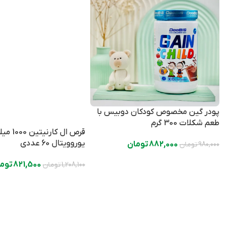
پودر گین مخصوص کودکان دوبیس با
طعم شکلات 300 گرم
قرص ال کارنی
یوروویتال 60 عددی
882,000
تومان
980,000
تومان
821,500
توما
1,208,100
تومان