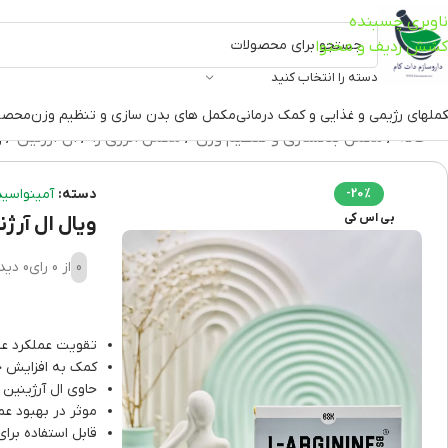
ناوبری چسبنده
کشش ردیف و محتوا
دسته را انتخاب کنید
ملهای رژیمی و غذایی و کمک درمانی
مکمل های بدن سازی و تنظیم وزن
محصو
خانه
مکمل بدنسازی و تنظیم وزن
مکمل انرژی زا
ال آرژنین
و
دسته:
آمینواسید
-20%
بی اس کی
ویال ال آرژنین 1000 بی اس کی
0
از 0 رای
0 دیدگاه
تقویت عملکرد عض
کمک به افزایش ج
حاوی ال آرژینین 1000 میلی‌گرم.
موثر در بهبود ع
قابل استفاده برای