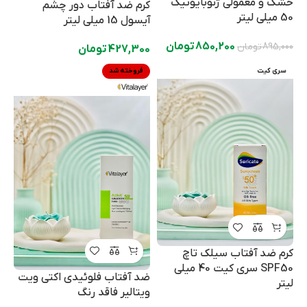
خشک و معمولی ژنوبایوتیک
کرم ضد آفتاب دور چشم
50 میلی لیتر
آیسول 15 میلی لیتر
850,200
تومان
895,000
تومان
427,300
تومان
سری کیت
فروخته شد
کرم ضد آفتاب سیلک تاچ
SPF50 سری کیت 40 میلی
ضد آفتاب فلوئیدی اکتی ویت
لیتر
ویتالیر فاقد رنگ