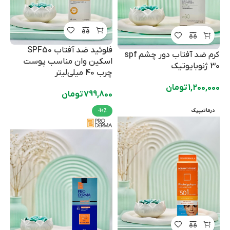
فلوئید ضد آفتاب SPF50
کرم ضد آفتاب دور چشم spf
اسکین وان مناسب پوست‌
30 ژنوبایوتیک
چرب 40 میلی‌لیتر
1,200,000
تومان
799,800
تومان
درماتیپیک
-10%