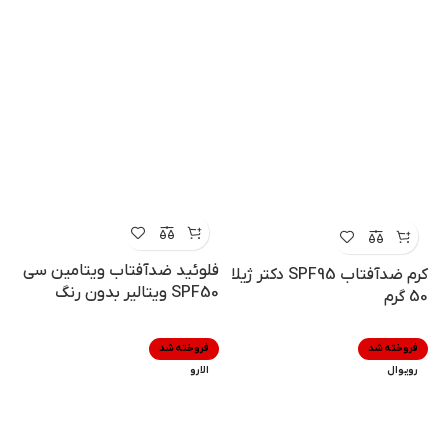
فلوئید ضدآفتاب ویتامین سی
کرم ضدآفتاب SPF95 دکتر ژیلا
SPF50 ویتالیر بدون رنگ
50 گرم
فروخته شد
فروخته شد
رویوال
الارو