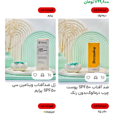
799,800
تومان
فروخته شد
فروخته شد
درمالوگ
پرایم
ژل ضدآفتاب ویتامین سی
ضد آفتاب SPF50 پوست
SPF50 پرایم
چرب درمالوگ بدون رنگ
فروخته شد
فروخته شد
دکترژیلا