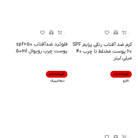
فلوئید ضدآفتاب spf+50
کرم ضد آفتاب رنگی پرایم SPF
پوست چرب رویوال 50ml
60 پوست مختلط تا چرب 40
میلی لیتر
فروخته شد
فروخته شد
الارو
درماتیپیک