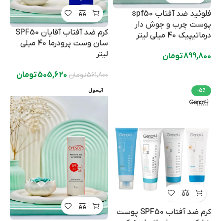
فلوئید ضد آفتاب spf50
پوست چرب و جوش دار
کرم ضد آفتاب آقایان SPF50
درماتیپیک 40 میلی لیتر
سان وست پرودرما 40 میلی
لیتر
899,800
تومان
505,620
تومان
561,800
تومان
-5%
آیسول
کرم ضد آفتاب SPF50 پوست