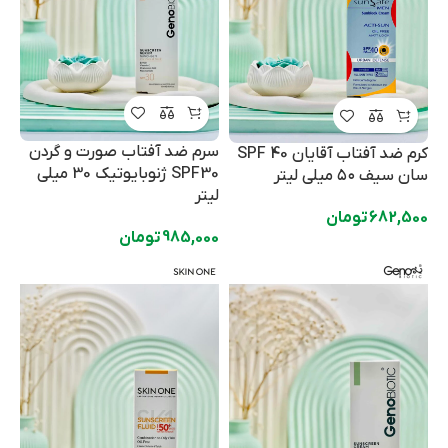
سرم ضد آفتاب صورت و گردن
کرم ضد آفتاب آقایان SPF 40
SPF30 ژنوبایوتیک 30 میلی
سان سیف ۵۰ میلی لیتر
لیتر
682,500
تومان
985,000
تومان