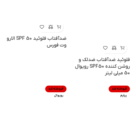
ضدآفتاب فلوئید SPF 50 الارو
وت فورس
فلوئید ضدآفتاب ضدلک و
روشن کننده SPF50 رویوال
50 میلی لیتر
فروخته شد
فروخته شد
پرایم
رویوال