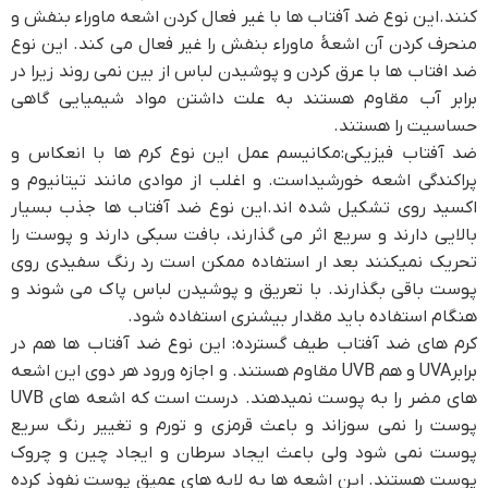
کنند.این نوع ضد آفتاب ها با غیر فعال کردن اشعه ماوراء بنفش و
منحرف کردن آن اشعۀ ماوراء بنفش را غیر فعال می کند. این نوع
ضد افتاب ها با عرق کردن و پوشیدن لباس از بین نمی روند زیرا در
برابر آب مقاوم هستند به علت داشتن مواد شیمیایی گاهی
حساسیت را هستند.
ضد آفتاب فیزیکی:مکانیسم عمل این نوع کرم ها با انعکاس و
پراکندگی اشعه خورشیداست. و اغلب از موادی مانند تیتانیوم و
اکسید روی تشکیل شده اند.این نوع ضد آفتاب ها جذب بسیار
بالایی دارند و سریع اثر می گذارند، بافت سبکی دارند و پوست را
تحریک نمیکنند بعد ار استفاده ممکن است رد رنگ سفیدی روی
پوست باقی بگذارند. با تعریق و پوشیدن لباس پاک می شوند و
هنگام استفاده باید مقدار بیشنری استفاده شود.
کرم های ضد آفتاب طیف گسترده: این نوع ضد آفتاب ها هم در
برابرUVA و هم UVB مقاوم هستند. و اجازه ورود هر دوی این اشعه
های مضر را به پوست نمیدهند. درست است که اشعه های UVB
پوست را نمی سوزاند و باعث قرمزی و تورم و تغییر رنگ سریع
پوست نمی شود ولی باعث ایجاد سرطان و ایجاد چین و چروک
پوست هستند. این اشعه ها به لایه های عمیق پوست نفوذ کرده