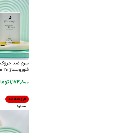
سرم ضد چروک آ
فلورویساژ 20 میلی لیتر
1,174,800
توما
فروخته شد
سینره