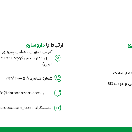
ع
ارتباط با
داروسازم
آدرس : تهران ، خیابان پیروزی ، ب
از پل دوم ، نبش کوچه انتظا
غربی)
ده از سایت
شماره تماس: 09383000518
 و عودت کالا
ایمیل: info@daroosazam.com
اینستاگرام: daroosazam_com@