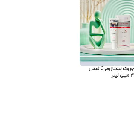
کرم ضد چروک لیفتازوم C فیس