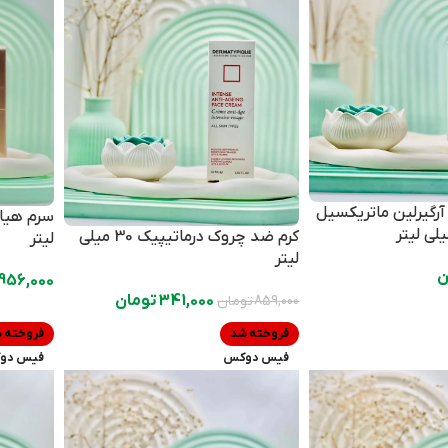
رگیرلین ماتریکسیل
کرم ضد چروک درماتیپیک 30 میلی
لیتر
لیتر
ن
956,000
341,000
تومان
859,000
تومان
فروخته شد
فروخته 
فیس دوکس
فیس دو