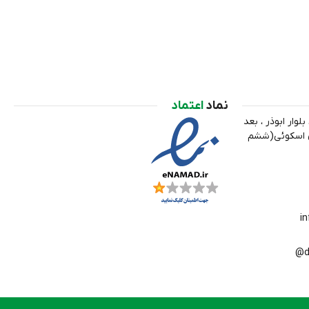
نماد
اعتماد
لوار ابوذر ، بعد
ري اسکوئی(ششم