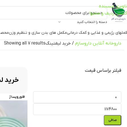
ناوبری چسبنده
کشش ردیف و محتوا
دسته را انتخاب کنید
ملهای رژیمی و غذایی و کمک درمانی
مکمل های بدن سازی و تنظیم وزن
محصو
داروخانه آنلاین داروسازم
/
خرید لیفتینگ
Showing all 7 results
فیلتر براساس قیمت
خرید ل
فلورویساژ
صافی