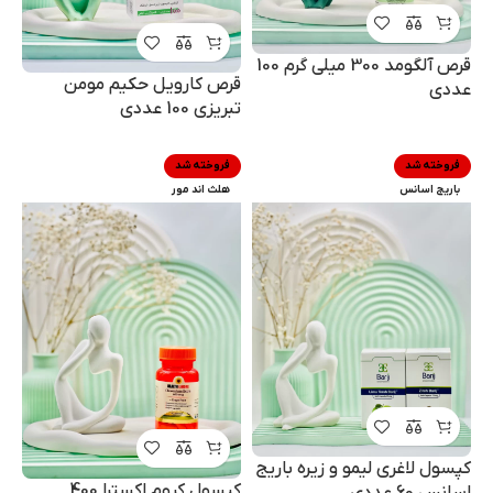
قرص آلگومد 300 میلی گرم 100
قرص کارویل حکیم مومن
عددی
تبریزی 100 عددی
فروخته شد
فروخته شد
باریج اسانس
هلث اند مور
کپسول لاغری لیمو و زیره باریج
کپسول کروم اکسترا 400