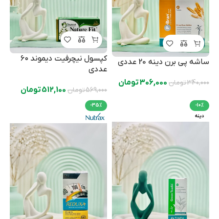
کپسول نیچرفیت دیموند ۶۰
ساشه پی برن دینه 20 عددی
عددی
306,000
تومان
340,000
تومان
512,100
تومان
569,000
تومان
-35%
-10%
دینه