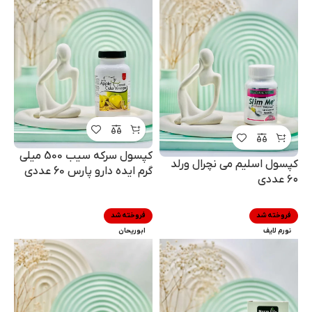
کپسول سرکه سیب 500 میلی
کپسول اسلیم می نچرال ورلد
گرم ایده دارو پارس 60 عددی
۶۰ عددی
فروخته شد
فروخته شد
نورم لایف
ابوریحان