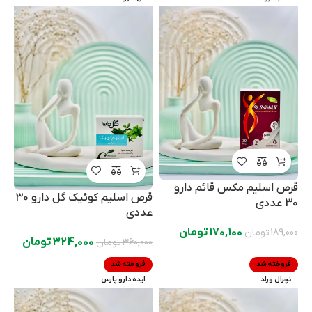
قرص اسلیم مکس قائم دارو
قرص اسلیم کوئیک گل دارو 30
30 عددی
عددی
170,100
تومان
189,000
تومان
324,000
تومان
360,000
تومان
فروخته شد
فروخته شد
نچرال ورلد
ایده دارو پارس