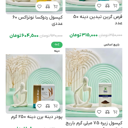
قرص گرین تیدین دینه 50
کپسول ردوکسا نوتراکس 60
عدد
عددی
315,000
تومان
350,000
تومان
604,500
تومان
930,000
تومان
باریج اسانس
-10%
دینه
پودر دینه برن دینه 250 گرم
کپسول زیره 75 میلی گرم باریج