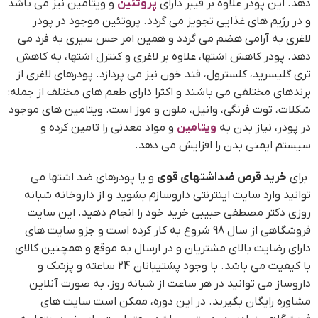
دهد. این پودر علاوه بر فیبر دارای
پروتئین
و ویتامین نیز می باشد
و در رژیم های غذایی تجویز می گردد. پروتئین موجود در پودر
لاغری به آرامی هضم می گردد و همین امر حس سیری به فرد می
دهد. پودر کاهش اشتها، علاوه بر لاغری و کنترل اشتها، به کاهش
تری گلیسرید، کلسترول، قند خون نیز می پردازد. پودرهای لاغری از
برندهای مختلفی می باشند و اکثرا دارای طعم های مختلف از جمله:
شکلات، توت فرنگی، وانیل، ملون و موز است. ویتامین های موجود
در پودر، نیاز بدن به
ویتامین
و مواد معدنی را تامین کرده و
سیستم ایمنی بدن را افزایش می دهد.
برای
خرید قرص ضداشتهای قوی
و یا پودرهای ضد اشتها می
توانید وارد سایت اینترنتی داروسازم بشوید و از داروخانه شبانه
روزی دکتر مصطفی حبیبی خرید خود را انجام دهید. این سایت
فروشگاهی از سال 98 شروع به کار کرده است و جزو سایت های
دارای رضایت بالای مشتریان و در ارسال به موقع و همچنین کالای
با کیفیت می باشد. با وجود پشتیبانان 24 ساعته و پزشک و
داروساز می توانید در هر ساعت از شبانه روز، به صورت آنلاین
مشاوره رایگان بگیرید. در این دوره، ممکن است سایت های