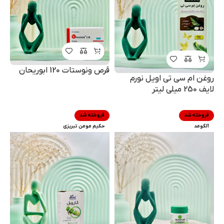
قرص ونوستات 120 ابوریحان
روغن ام سی تی اویل نورم
لایف 250 میلی لیتر
فروخته شد
فروخته شد
آلگومد
حکیم مومن تبریزی