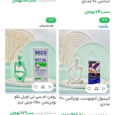
108,000
تومان
120,000
تومان
اسانس 60 عددی
240,000
تومان
-62%
-30%
بکو نوتریشن
روغن ام سی تی اویل بکو
کپسول کتوبوست نوتراکس 30
نوتریشن 250 میلی لیتر
عددی
179,000
تومان
475,000
تومان