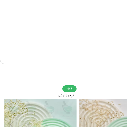
-10%
نیچرز اونلی