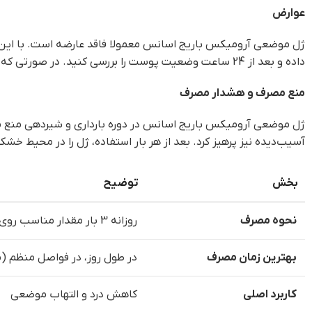
عوارض
ژل موضعی آرومیکس باریج اسانس معمولا فاقد عارضه است. با این حا
داده و بعد از 24 ساعت وضعیت پوست را بررسی کنید. در صورتی که علائم حساسیتی همچون قرمزی، سوزش و خارش مشاهده نشود، مصرف ژل را میتوان آغاز کرد.
منع مصرف و هشدار مصرف
ژل موضعی آرومیکس باریج اسانس در دوره بارداری و شیردهی منع مصرف
آسیب‌دیده نیز پرهیز کرد. بعد از هر بار استفاده، ژل را در محیط خ
بخش
توضیح
نحوه مصرف
روزانه 3 بار مقدار مناسب روی ناحیه دردناک و ملتهب ماساژ داده شود
بهترین زمان مصرف
در طول روز، در فواصل منظم (م
کاربرد اصلی
کاهش درد و التهاب موضعی