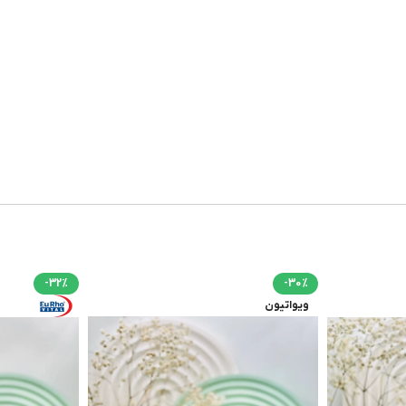
-32%
-30%
ویواتیون