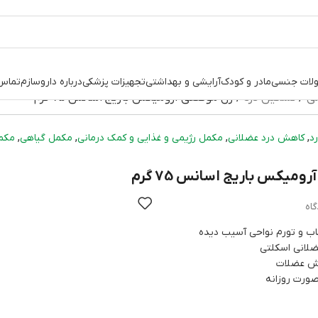
لات جنسی
مادر و کودک
آرایشی و بهداشتی
تجهیزات پزشکی
درباره داروسازم
تماس 
نی
تسکین درد
ژل موضعی آرومیکس باریج اسانس 75 گرم
,
,
,
,
د
کاهش درد عضلانی
مکمل رژیمی و غذایی و کمک درمانی
مکمل گیاهی
مکم
میکس باریج اسانس 75 گرم
هاب و تورم نواحی آسیب دیده
لانی اسکلتی
زش عضلات
صورت روزانه