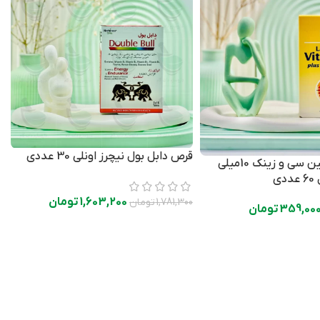
قرص دابل بول نیچرز اونلی 30 عددی
کپسول ویتامین سی و زینک 10میلی
قر
ی
1,603,200
تومان
1,781,300
تومان
359,00
تومان
0