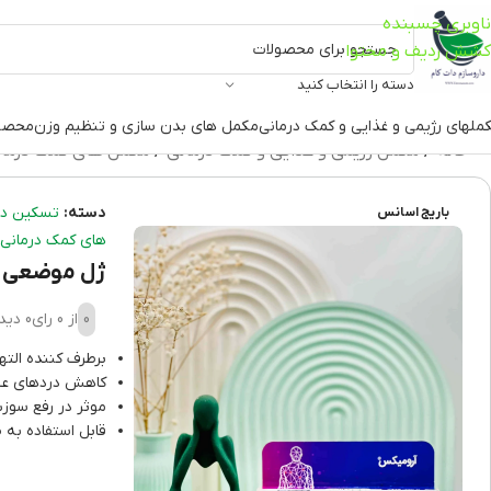
ناوبری چسبنده
کشش ردیف و محتوا
دسته را انتخاب کنید
ملهای رژیمی و غذایی و کمک درمانی
مکمل های بدن سازی و تنظیم وزن
محصو
خانه
مکمل رژیمی و غذایی و کمک درمانی
مکمل های کمک درما
دسته:
تسکین در
باریج اسانس
های کمک درمانی
ژل موضعی آرو
0
از 0 رای
0 دیدگاه
برطرف کننده الت
کاهش دردهای عض
موثر در رفع سو
قابل استفاده به 