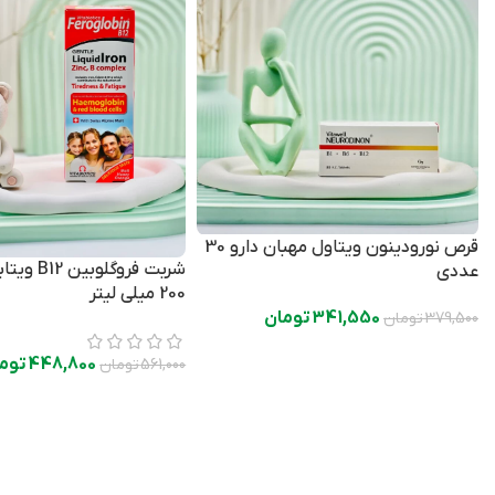
قرص نورودینون ویتاول مهبان دارو 30
شربت فروگلوب
عددی
200 میلی لیتر
341,550
تومان
379,500
تومان
448,800
توم
561,000
تومان