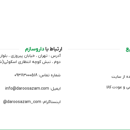
ع
ارتباط با
داروسازم
آدرس : تهران ، خیابان پیروزی ، بلوار 
دوم ، نبش کوچه انتظاري اسکوئی(
شماره تماس: 09383000518
ده از سایت
 و عودت کالا
ایمیل: info@daroosazam.com
اینستاگرام: daroosazam_com@