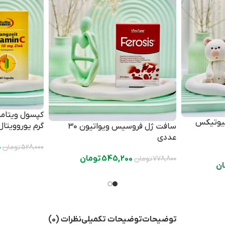
ین B12 ویتابیوتیکس
گرم یوروویتال 60 عدد
سافت ژل فروسیس ویواتیون 30
عددی
0
528,000
تومان
545,200
تومان
778,800
تومان
ان
توضیحات
توضیحات تکمیلی
نظرات (0)