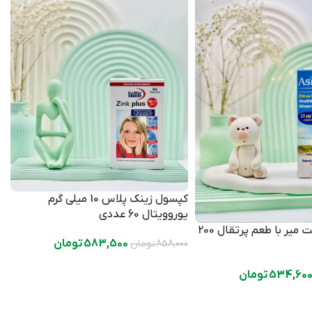
کپسول زینک پلاس 10 میلی گرم
یوروویتال 60 عددی
م
شربت آسماویت میر با طعم پرتقال 200
583,500
تومان
858,000
تومان
0
534,60
تومان