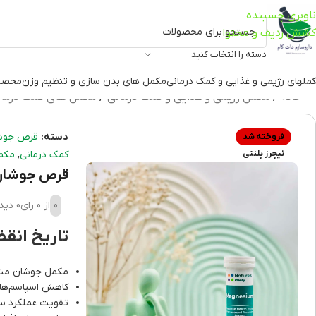
ناوبری چسبنده
کشش ردیف و محتوا
دسته را انتخاب کنید
ملهای رژیمی و غذایی و کمک درمانی
مکمل های بدن سازی و تنظیم وزن
محصو
خانه
مکمل رژیمی و غذایی و کمک درمانی
مکمل های کمک درما
دسته:
قرص جوشا
فروخته شد
,
نیچرز پلنتی
کمک درمانی
مکم
قرص جوشان منیزیم 250 میلی گرم نیچرز 
0
از 0 رای
0 دیدگاه
تاریخ انقضا:(/07
مکمل جوشان منیز
کاهش اسپاسم‌های
تقویت عملکرد س