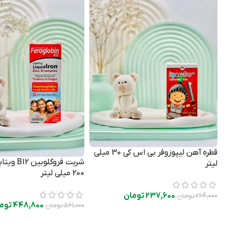
قطره آهن لیپوزوفر بی اس کی 30 میلی
شربت فروگلوب
لیتر
200 میلی لیتر
237,600
تومان
264,000
تومان
448,800
توم
561,000
تومان