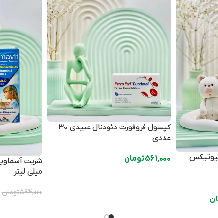
کپسول فروفورت دئودنال عبیدی 30
عددی
ین B12 ویتابیوتیکس
561,000
تومان
میلی لیتر
0
594,000
تومان
ان