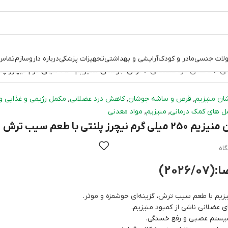
لات جنسی
مادر و کودک
آرایشی و بهداشتی
تجهیزات پزشکی
درباره داروسازم
تماس 
نی
کاهش درد عضلانی
قرص جوشان منیزیم 250 میلی گرم نیچرز پلنتی با طعم سیب ترش 20 عددی
,
,
,
ن منیزیم
قرص و ساشه جوشان
کاهش درد عضلانی
مکمل رژیمی و غذایی و
,
,
ل های کمک درمانی
منیزیم
مواد معدنی
پلنتی با طعم سیب ترش 20 عددی
2026)
یم با طعم سیب ترش، گزینه‌ای خوشمزه و موثر.
 عضلانی ناشی از کمبود منیزیم.
یستم عصبی و رفع خستگی.