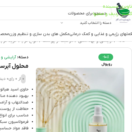
ناوبری چسبنده
کشش ردیف و محتوا
دسته را انتخاب کنید
ملهای رژیمی و غذایی و کمک درمانی
مکمل های بدن سازی و تنظیم وزن
محصو
خانه
آرایشی و بهداشتی
مراقبت از پوست
انواع کرم
خرید کرم 
دسته:
آرایشی و 
-10%
رویوال
محلول آبرسان رویوا
0
از 0 رای
0 دیدگاه
حاوی اسید هیالو
بهبود دهنده منا
ضدالتهاب و آرا
حفاظت از پوست د
مناسب برای انو
فرمولاسیون سبک
فاقد مواد حساس