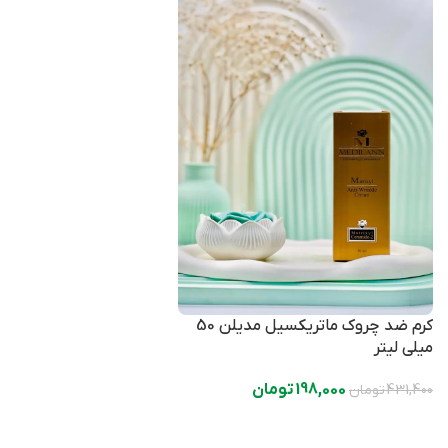
کرم ضد چروک ماتریکسیل مدیلن 50
میلی لیتر
198,000
تومان
431,400
تومان