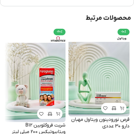
محصولات مرتبط
-20%
-10%
ویتاول
ع
قرص نورودینون ویتاول مهبان
شربت فروگلوبین B12
دارو 30 عددی
ویتابیوتیکس 200 میلی لیتر