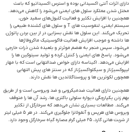
دارای اثرات آنتی اکسیدانی بوده و استرس اکسیداتیو که باعث
مختل شدن عملکرد سلول های ایمنی می‌شود را کاهش می‌دهد.
همچنین با افزایش تکثیر و فعالیت گلبول‌های سفید خون،
سیستم ايمنی، لنفوسیت های T و سلول های کشنده طبیعی را
تحریک می‌کند. این سلول ها نقش بسزایی در از بین بردن پاتوژن
ها داشته و موجب افزایش فعالیت فاگوسیتیک ماکروفاژها
می‌شود، سپس منجر به هضم موثرتر و بلعیده شدن ذرات خارجی
می‌شود. پاسخ های ایمنی را کنترل کرده و تولید سیتوکین ها را
افزایش می‌دهد. اکیناسه دارای خواص ضدالتهابی است که با مهار
لیپوکسیژناز و سیکلواکسیژناز که در سنتز های پیش التهابی
همچون لکوترین ها و پروستاگلاندین ها نقش دارند.
همچنین دارای فعالیت ضدمیکروبی و ضد ویروسی است و از طریق
بهم زدن یکپارچگی دیواره سلولی باکتری ها، رشد آن ها را متوقف
می‌کند. مطالعات بسیاری نشان می‌دهد که سرخارگل از تکثیر
ویروس های هرپس و آنفولانزا جلوگیری می‌کند. در هر ۵ میلی لیتر
از شربت هانی گارد، ۲۵ میلی گرم عصاره گیاه سرخارگل وجود دارد.