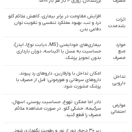
مصرف
بزرگسالان: روزی ۴ بار هر بار ۵ml.
افزایش مقاومت در برابر بیماری‌، کاهش علائم گلو
اثرات
درد و تب، بهبود عملکرد تنفسی و تقویت توان
بلندمدت
دفاعی بدن.
موارد
بیماری‌های خودایمنی (MS، دیابت نوع۱، ایدز)،
منع
حساسیت به عسل یا اکیناسه، دوران بارداری
مصرف
بدون تجویز پزشک.
امکان تداخل با وارفارین، داروهای رد پیوند،
تداخل
داروهای سرطانی و هورمونی؛ قبل از مصرف با
دارویی
پزشک مشورت شود.
نادر اما ممکن: تهوع، حساسیت پوستی، اسهال،
عوارض
سرگیجه، خشکی گلو. در صورت مشاهده علائم
احتمالی
مصرف را قطع کنید.
زیر ۳۰ درجه، دور از نور و رطوبت نگهداری شود.