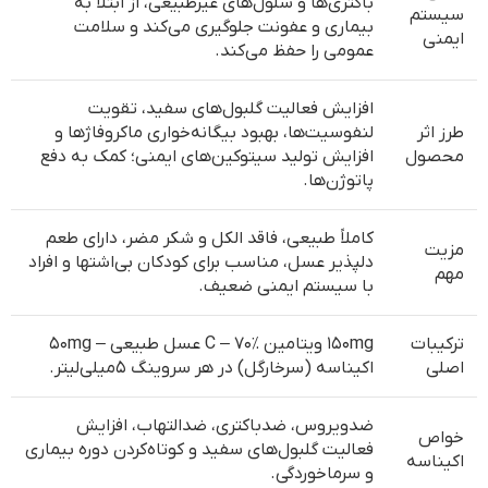
باکتری‌ها و سلول‌های غیرطبیعی، از ابتلا به
سیستم
بیماری و عفونت جلوگیری می‌کند و سلامت
ایمنی
عمومی را حفظ می‌کند.
افزایش فعالیت گلبول‌های سفید، تقویت
طرز اثر
لنفوسیت‌ها، بهبود بیگانه‌خواری ماکروفاژها و
محصول
افزایش تولید سیتوکین‌های ایمنی؛ کمک به دفع
پاتوژن‌ها.
کاملاً طبیعی، فاقد الکل و شکر مضر، دارای طعم
مزیت
دلپذیر عسل، مناسب برای کودکان بی‌اشتها و افراد
مهم
با سیستم ایمنی ضعیف.
ترکیبات
۱۵۰mg ویتامین C – ۷۰٪ عسل طبیعی – ۵۰mg
اصلی
اکیناسه (سرخارگل) در هر سروینگ ۵میلی‌لیتر.
ضدویروس، ضدباکتری، ضدالتهاب، افزایش
خواص
فعالیت گلبول‌های سفید و کوتاه‌کردن دوره بیماری
اکیناسه
و سرماخوردگی.