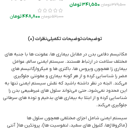
0
341,550
تومان
379,500
تومان
448,800
تومان
561,000
تومان
توضیحات
توضیحات تکمیلی
نظرات (0)
مکانیسم دفاعی بدن در مقابل بیماری ها، عفونت ها با جنبه های
مختلف سلامت در ارتباط هستند. سیستم ایمنی سالم، عوامل
بیماری زا همچون ویروس ها، باکتری ها و میکروارگانیسم های
مضر را شناسایی کرده و از هر گونه بیماری و عفونتی جلوگیری
می‌کند. البته در نظر داشته باشید که نقش سیستم ایمنی تنها به
این محدود نمی‌شود، حتی می‌تواند سلول های غیرطبیعی بدن را
شناسایی کرده و از ابتلا به بیماری های بدخیم و توده های سرطانی
جلوگیری می‌کند.
سیستم ایمنی شامل اجزای مختلفی همچون سلول ها
(ماکروفاژها، گلبول های سفید، لنفوسیت ها)، پروتئین ها( آنتی