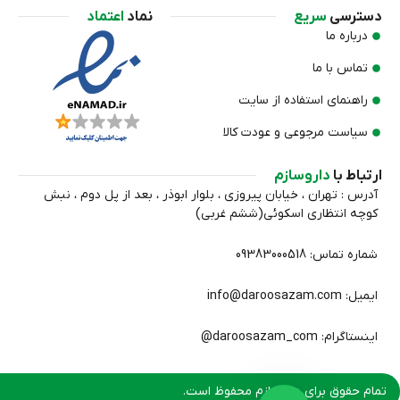
دسترسی
سریع
نماد
اعتماد
درباره ما
تماس با ما
راهنمای استفاده از سایت
سیاست مرجوعی و عودت کالا
ارتباط با
داروسازم
آدرس : تهران ، خیابان پیروزی ، بلوار ابوذر ، بعد از پل دوم ، نبش
کوچه انتظاري اسکوئی(ششم غربی)
شماره تماس: 09383000518
ایمیل: info@daroosazam.com
اینستاگرام: daroosazam_com@
تمام حقوق برای داروسازم محفوظ است.