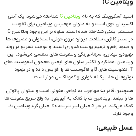
ویتامین C:
اسید آسکوربیک که به نام
ویتامین C
شناخته می‌شود، یک آنتی
اکسیدان قوی است و به عنوان مهمترین ویتامین برای تقویت
سیستم ایمنی شناخته شده است. علاوه بر این وجود ویتامین C
در سنتز کلاژن، سلامت دیواره عروق خونی، استخوان و غضروف ها
و بهبود زخم و ترمیم پوست ضروری است. و موجب تسریع در روند
بهبودی بیماری، سرماخوردگی و عفونت های تنفسی می‌شود. این
ویتامین، عملکرد و تکثیر سلول های ایمنی همچون لنفوسیت های
T، لنفوسیت های B و فاگوسیت ها را افزایش داده و در بهبود
نوتروفیل ها، بیگانه خواری و کموتاکسی موثر است.
همچنین قادر به مهاجرت به نواحی عفونی است و میتوان پاتوژن
ها را ببلعد. ویتامین ث با کمک به آپوپتوز، به رفع سریع عفونت ها
کمک می‌کند. در هر ۵ میلی لیتر شربت، ۱۵۰ میلی گرم ویتامین ث
وجود دارد.
عسل طبیعی: