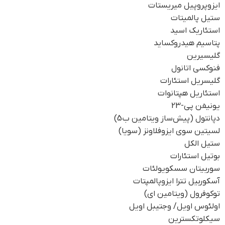
ایزوپروپیل میریستات
ستیل پالمیتات
استئاریک اسید
پتاسیم هیدروکساید
گلیسیرین
فنوکسی اتانول
گلیسریل استئارات
استئاریل هپتانوات
یونیفن پی-23
دپانتول (پیش‌ساز ویتامین ب5)
لسیتین سوی ایزوفلاونز (سویا)
ستیل الکل
بوتیل استئارات
سوربیتان سسکویولئات
آسکوربیل تترا ایزوپالمپتات
توکوفرول (ویتامین ای)
اولئوس اویل/ وجتیبل اویل
سیکلوتکسترین