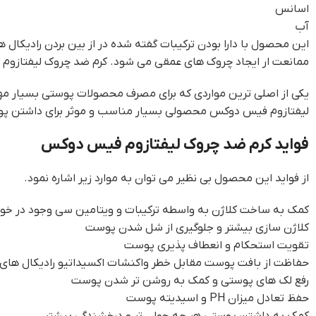
اسانس
آب
این محصول با دارا بودن ترکیبات گفته شده در از بین بردن رادیک
ممانعت ار ایجاد چروک های عمقی می شود. کرم ضد چروک لیفتاز
لیفتازوم فیس دوکس محصولی بسیار مناسب و موثر برای داشتن پوس
فواید کرم ضد چروک لیفتازوم فیس دوکس
از فواید این محصول بی نظیر می توان به موارد زیر اشاره نمود.
کمک به ساخت کلاژن به واسطه ترکیبات و ویتامین سی وجود در خو
کلاژن سازی بیشتر و جلوگیری از شل شدن پوست
تقویت استحکام و انعطاف پذیری پوست
حفاظت از بافت پوست مقابل خطر واکنشات اکسیداتیو رادیکال های آ
رفع لک های پوستی و کمک به روشن تر شدن پوست
حفظ تعادل میزان PH و اسیدیته پوست
کمک به داشتن پوستی هر چه جوان تر و درخشندگی بیشتر