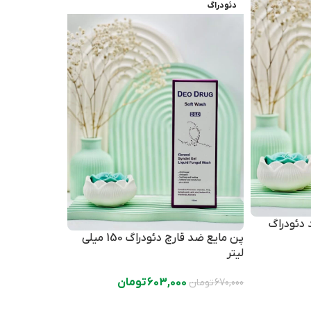
دئودراگ
 دئودراگ
پن مایع ضد قارچ دئودراگ 150 میلی
لیتر
603,000
تومان
670,000
تومان