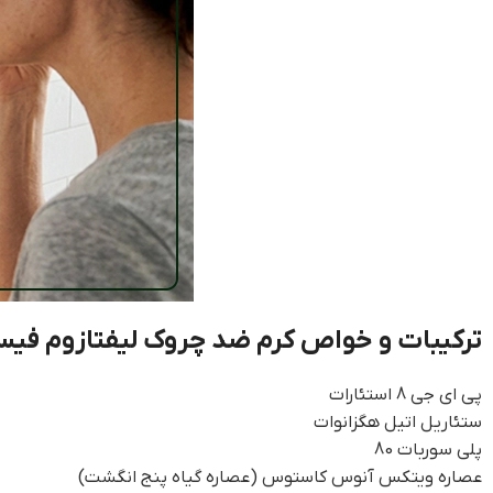
ترکیبات و خواص کرم ضد چروک لیفتازوم ف
پی ای جی 8 استئارات
ستئاریل اتیل هگزانوات
پلی سوربات 80
عصاره ویتکس آنوس کاستوس (عصاره گیاه پنج انگشت)