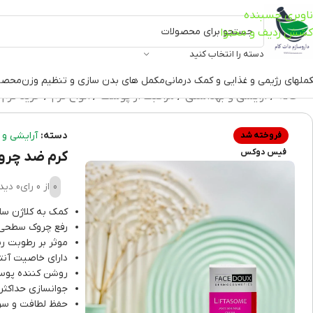
ناوبری چسبنده
کشش ردیف و محتوا
دسته را انتخاب کنید
ملهای رژیمی و غذایی و کمک درمانی
مکمل های بدن سازی و تنظیم وزن
محصو
خانه
آرایشی و بهداشتی
مراقبت از پوست
انواع کرم
خرید کرم
دسته:
آرایشی و 
فروخته شد
فیس دوکس
کرم ضد چروک 
0
از 0 رای
0 دیدگاه
کمک به کلاژن س
رفع چروک سطحی
موثر بر رطوبت ر
دارای خاصیت آنتی
روشن کننده پوس
جوانسازی حداکثری پوس
حفظ لطافت و سر