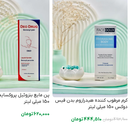
پن مایع بنزوئیل پروکساید
کرم مرطوب کننده هیدرازوم بدن فیس
150 میلی لیتر
دوکس 150 میلی لیتر
620,000
تومان
444,510
تومان
493,900
تومان