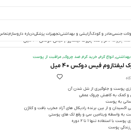
لات جنسی
مادر و کودک
آرایشی و بهداشتی
تجهیزات پزشکی
درباره داروسازم
تماس 
 ضد چروک
کرم ضد چروک لیفتازوم فیس دوکس 40 میل
,
,
,
بهداشتی
انواع کرم
خرید کرم ضد چروک
مراقبت از پوست
لیفتازوم فیس دوکس 40 میل
ازی پوست و جلوگیری از شل شدن آن
 و کمک به کاهش چروک عمقی
سانی به پوست
 اکسیدان و از بین برنده رادیکال های آزاد مخرب بافت و کلاژن
ت به واسطه ویتامین سی و رفع لک های پوستی
ت با استفاده تنها 1 تا 2 دوره
زندگی پوست