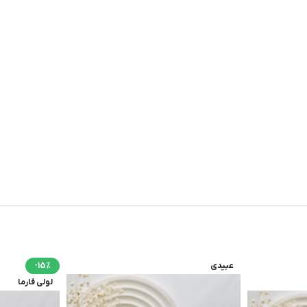
عبیدی
-15%
لولی فارما