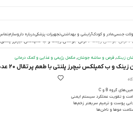
لات جنسی
مادر و کودک
آرایشی و بهداشتی
تجهیزات پزشکی
درباره داروسازم
تماس 
قرص جوشان زینک
قرص جوشان زینک و ب کمپلکس نیچرز پلنتی با طعم
,
,
ان زینک
قرص و ساشه جوشان
مکمل رژیمی و غذایی و کمک درمانی
نک و ب کمپلکس نیچرز پلنتی با طعم پرتقال 20 عددی
‌های گروه B و C
مت و تقویت عملکرد سیستم ایمنی
بی پوست و ترمیم سریعتر زخم‌ها
لامت موها و ناخن‌ها