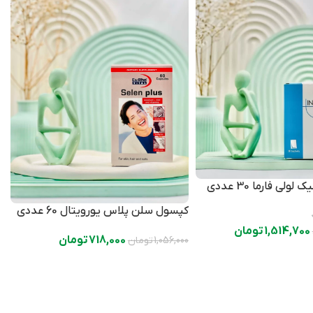
لی فارما 30 عددی
ع
کپسول سلن پلاس یورویتال 60 عددی
1,514,700
تومان
718,000
تومان
1,056,000
تومان
0