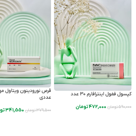
کپسول ففول اینترافارم 30 عدد
عددی
472,000
تومان
590,000
تومان
341,550
تو
379,500
تومان