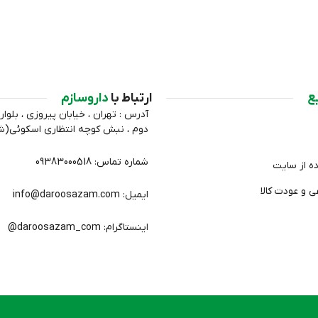
ع
ارتباط با
داروسازم
آدرس : تهران ، خیابان پیروزی ، بلوار 
دوم ، نبش کوچه انتظاري اسکوئی(
شماره تماس: 09383000518
ده از سایت
 و عودت کالا
ایمیل: info@daroosazam.com
اینستاگرام: daroosazam_com@