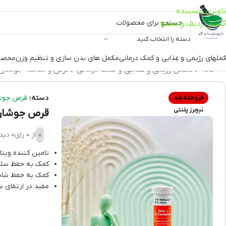
ناوبری چسبنده
کشش ردیف و محتوا
دسته را انتخاب کنید
ملهای رژیمی و غذایی و کمک درمانی
مکمل های بدن سازی و تنظیم وزن
محصو
خانه
مکمل رژیمی و غذایی و کمک درمانی
قرص و ساشه جوشان
دسته:
قرص جوش
فروخته شد
نیچرز پلنتی
قرص جوشان زی
0
از 0 رای
0 دیدگاه
تامین کننده ویتامین
کمک به حفظ سلا
کمک به حفظ شادا
مفید در ارتقای س