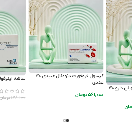
کپسول فروفورت دئودنال عبیدی 30
ساشه اینوفولیک لو
عددی
قرص نورودینون ویتاول مهبان دارو 30
561,000
تومان
1,782,000
تومان
مان