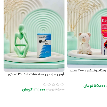
شربت کیدیکر ویتابیوتیکس 200 میلی
قرص بیوتین 800 هلث اید 30 عددی
55,000
تومان
132,000
تومان
165,000
تومان