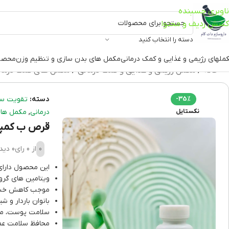
ناوبری چسبنده
کشش ردیف و محتوا
دسته را انتخاب کنید
ملهای رژیمی و غذایی و کمک درمانی
مکمل های بدن سازی و تنظیم وزن
محصو
خانه
مکمل رژیمی و غذایی و کمک درمانی
مکمل های کمک درما
دسته:
تقویت سی
-35%
,
نکستایل
درمانی
مکمل های
قرص ب کمپلکس
0
از 0 رای
0 دیدگاه
این محصول دارای
ویتامین های گروه
موجب کاهش خست
بانوان باردار و ش
سلامت پوست، مو و
محافظ سلامت عم