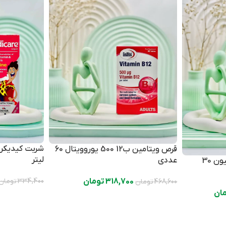
قرص ویتامین ب12 500 یوروویتال 60
لیتر
عددی
سافت ژل فروسیس ویواتیون 30
318,700
تومان
334,400
تومان
468,600
تومان
ان