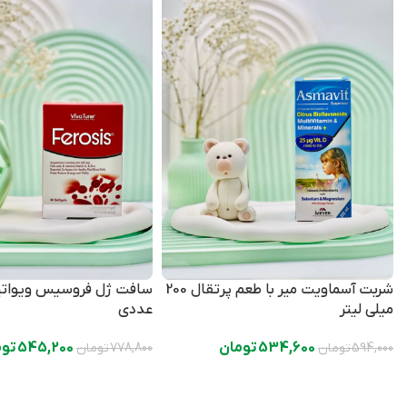
شربت آسماویت میر با طعم پرتقال 200
میلی لیتر
عددی
534,600
تومان
545,200
توم
594,000
تومان
778,800
تومان