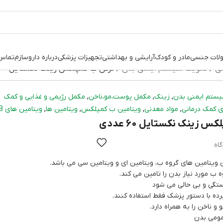
لات جنسی
مادر و کودک
آرایشی و بهداشتی
تجهیزات پزشکی
درباره داروسازم
تماس 
نی
تقویت سیستم ایمنی بدن
قرص ب کمپلکس زینک نکستایل 60 عددی
,
,
,
ستم ایمنی بدن
زینک
مکمل پوست،مو،ناخن
مکمل رژیمی و غذایی و کمک
,
,
,
,
 کمک درمانی
مواد معدنی
ویتامین ب کمپلکس
ویتامین ها
ویتامین های B
 زینک نکستایل 60 عددی
 ویتامین های گروه ب، ویتامین ای و ویتامین سی می باشد.
 ب مورد نیاز بدن را تامین می کند.
گی و بی حالی می شود
یرده با دستور پزشک فقط استفاده کنند.
 ناخن را به همراه دارد.
ومی بدن