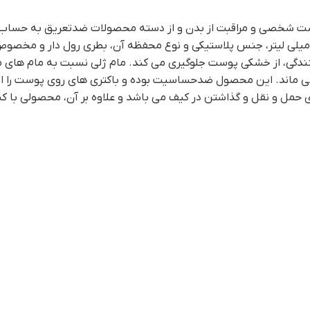
ت شخصی و مراقبت از بدن و از دسته محصولات ضدتعریق به حساب م
یلانه سبز می باشد. وزن این دئودورانت 122گرم، حجم محصول 75 میلی لیتر، جنس پلاستیکی و نوع محف
کنندگی، از خشکی پوست جلوگیری می کند. مام ژلی نسبت به مام های م
 ماند. این محصول ضدحساسیت بوده و باکتری های روی پوست را از بی
برای حمل و نقل و گذاشتن در کیف می باشد و علاوه بر آن، محصولی