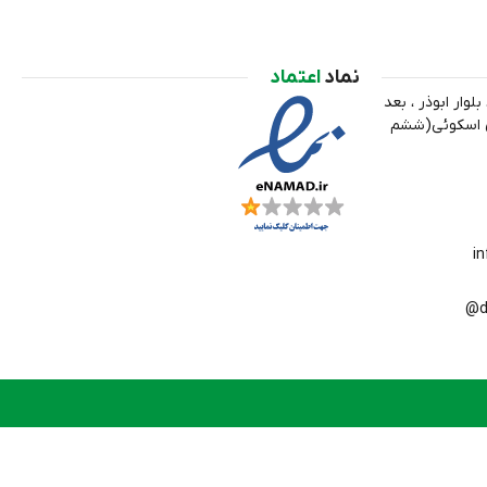
نماد
اعتماد
لوار ابوذر ، بعد
ري اسکوئی(ششم