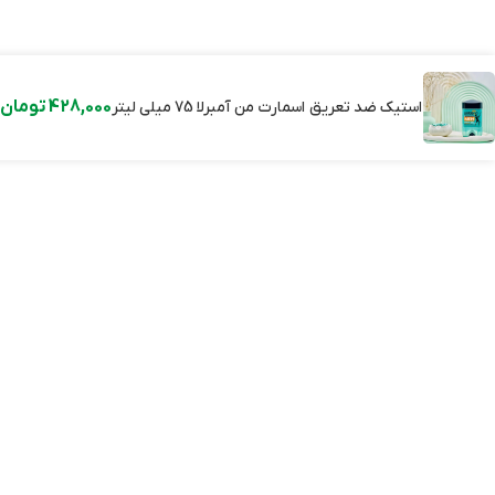
428,000
تومان
استیک ضد تعریق اسمارت من آمبرلا 75 میلی لیتر