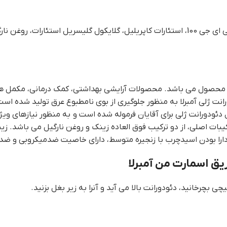
استیل الکل کاپریلیک، بهنیل الکل، کاپریک گلیسیرید، استئارات 29، پی ای جی 100، استئارات کاپ
محصول می باشد. محصولات آرایشی بهداشتی، کمک درمانی، مکمل های غ
رانت ژلی آمبرلا به منظور جلوگیری از بوی نامطبوع عرق تولید شده ا
 دئودورانت ژلی برای آقایان فرموله شده است و به منظور نیازهای وی
یبات اصلی، از دو ترکیب فوق العاده زینک و روغن نارگیل می باشد. ز
را بودن اسیدچرب با زنجیره متوسط، دارای خاصیت ضدمیکروبی و ضدق
ق اسمارت من آمبرلا
بچرخانید، دئودورانت بالا می آید و آنرا به زیر بغل بزنید.