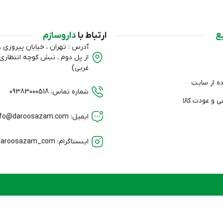
ع
ارتباط با
داروسازم
آدرس : تهران ، خیابان پیروزی ، ب
از پل دوم ، نبش کوچه انتظا
غربی)
ده از سایت
شماره تماس: 09383000518
 و عودت کالا
ایمیل: info@daroosazam.com
اینستاگرام: daroosazam_com@