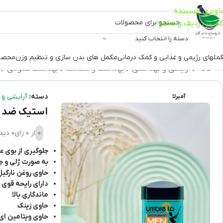
ناوبری چسبنده
کشش ردیف و محتوا
دسته را انتخاب کنید
ملهای رژیمی و غذایی و کمک درمانی
مکمل های بدن سازی و تنظیم وزن
محصو
خانه
آرایشی و بهداشتی
بهداشت و سلامت
بهداشت عمومی
دسته:
آرایشی و 
آمبرلا
استیک ضد تعریق
0
از 0 رای
0 دیدگاه
جلوگیری از بوی ع
به صورت ژلی و جذ
حاوی روغن نارگی
دارای رایحه قوی
ماندگاری بالا
حاوی زینک
حاوی ویتامین ای