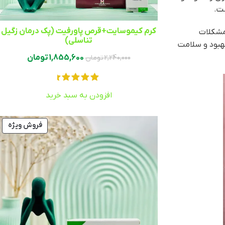
ت.
کرم کیموسایت+قرص پاورفیت (پک درمان زگیل
 مشکلات
تناسلی)
بهبود و سلامت
1,855,600
تومان
2,240,000
تومان
افزودن به سبد خرید
فروش ویژه