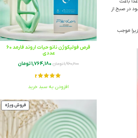
غذا باعث
 در صبح از
زیرا موجب
قرص فولیکوژن نانو حیات اروند فارمد 60
عددی ‏
1,764,180
تومان
1,960,200
تومان
افزودن به سبد خرید
فروش ویژه