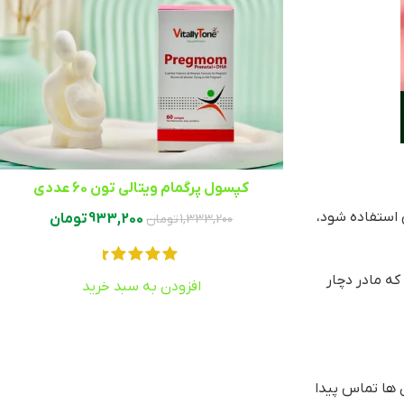
کپسول پرگمام ویتالی تون 60 عددی
ولا طبق توصیه پزشک از ۴ تا ۶ ماهگی از قطره آهن استفاده شود،
933,200
تومان
1,333,200
تومان
که مادر دچار
افزودن به سبد خرید
ن ها تماس پیدا