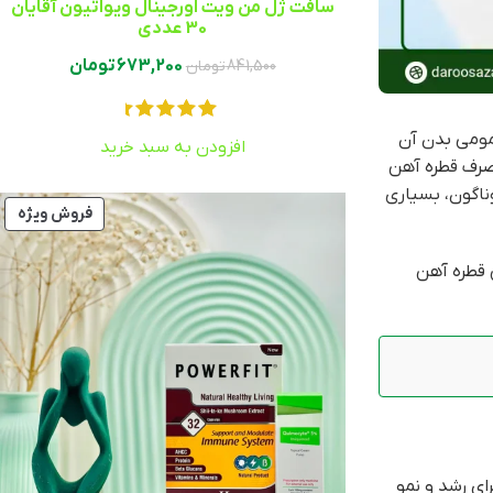
سافت ژل من ویت اورجینال ویواتیون آقایان
30 عددی
673,200
تومان
841,500
تومان
مومی بدن آن
افزودن به سبد خرید
صرف قطره آهن
ناگون، بسیاری
فروش ویژه
 قطره آهن
ای رشد و نمو