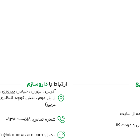
ع
ارتباط با
داروسازم
آدرس : تهران ، خیابان پیروزی ، ب
از پل دوم ، نبش کوچه انتظا
غربی)
ده از سایت
شماره تماس: 09383000518
 و عودت کالا
ایمیل: info@daroosazam.com