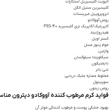
الیویت گلیسیریل استئارات
گلیسیرین ستیل الکل
ایزوپروپیل میریستات
روغن آووکادو
کاپریلیک/کاپریک تری گلیسیرید 40-PEG
هیدروژنیتد
کستر اویل
موم زنبور عسل
وازلین
سیکلوپتتا سیلوکسان
دایمتیکون
شی باتر
مخلوط عصاره جلبک دریایی
سوربیتول
روغن زیتون
فواید کرم مرطوب کننده آووکادو دیترون م
بهبود خشکی پوست و مرطوب کنندگی موثر آن