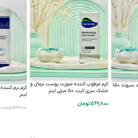
کرم مرطوب کننده صورت پوست نرمال و
کرم اوره و اوسرین 15 درصد سیوند 150
خشک سری کیت 50 میلی لیتر
لیتر
599,800
تومان
0
598,000
تومان