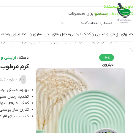
ناوبری چسبنده
کشش ردیف و محتوا
دسته را انتخاب کنید
ملهای رژیمی و غذایی و کمک درمانی
مکمل های بدن سازی و تنظیم وزن
محصو
خانه
آرایشی و بهداشتی
مراقبت از پوست
انواع کرم
خرید کرم
دسته:
آرایشی و 
-10%
دیترون
کرم مرطوب 
0
از 0 رای
0 دیدگاه
بهبود خشکی پوس
تغدیه رسان سلو
کمک به رفع التها
کلاژن ساز پوستی
مناسب برای افرا