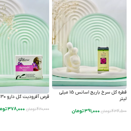
قطره گل سرخ باریج اسانس 15 میلی
قرص آفرودیت گل دارو 30 عددی
لیتر
378,000
توم
420,000
تومان
391,000
تومان
434,500
تومان