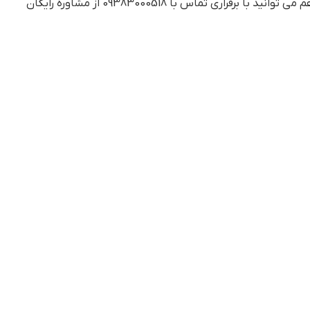
خرید این محصول اقدام کنید. در صورت نیازمندی به توضیحات کامل تر نیز می توانید هم حضورا به داروخانه شبانه روزی مراجعه کنید و هم می توانید با برقراری تماس با 09383000518 از مشاوره رایگان