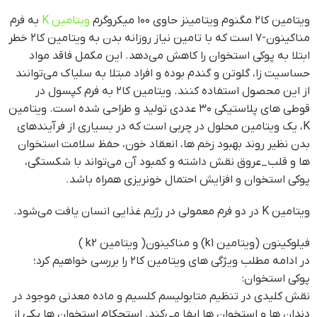
ویتامین کا۲ مگنوم ویتامینز حاوی ۱۰۰ میکروگرم
ویتامین K
به فرم
مناکینون-۷ است که با تامین نیاز روزانه بدن به ویتامین کا۲ خطر
ابتلا به پوکی استخوان را کاهش می‌دهد. این مکمل فاقد مواد
حساسیت زا، گلوتن و گندم بوده و افراد مبتلا به سلیاک می‌توانند
از این محصول استفاده کنند. ویتامین کا۲ به فرم کپسول در
قوطی های پلاستیکی ۳۰ عددی تولید و طراحی شده است. ویتامین
K، یک ویتامین محلول در چربی است که در بسیاری از فرآیندهای
بدن نظیر روند بهبود زخم ها، انعقاد خون، حفظ سلامت استخوان
ها و قلب_عروق نقش داشته و کمبود آن می‌تواند با شکستگی،
پوکی استخوان و افزایش احتمال خونریزی همراه باشد.
ویتامین K در دو فرم معمولی در رژیم غذایی انسان یافت می‌شود.
فیلوکینون (ویتامین k1) و مناکینون( ویتامین k2 )
در ادامه مطلب ویژگی های ویتامین کا۲ را بررسی خواهیم کرد؛
پوکی استخوان:
نقش کلیدی در تنظیم متابولیسم کلسیم و ماده معدنی موجود در
دندان ها و استخوان ها ایفا می‌کند. استحکام استخوان ها یکی از