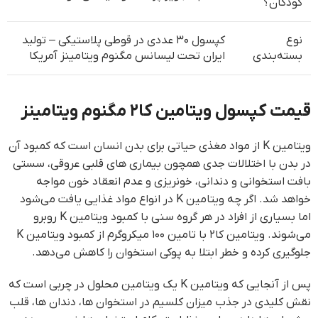
کودکان؟
نوع
کپسول ۳۰ عددی در قوطی پلاستیکی – تولید
بسته‌بندی
ایران تحت لیسانس مگنوم ویتامینز آمریکا
قیمت کپسول ویتامین کا۲ مگنوم ویتامینز
ویتامین K از مواد مغذی حیاتی برای بدن انسان است که کمبود آن
در بدن با اختلالات جدی همچون بیماری های قلبی عروقی، سستی
بافت استخوانی و دندانی، خونریزی و عدم انعقاد خون مواجه
خواهد شد. اگر چه ویتامین K در انواع مواد غذایی یافت می‌شود
اما بسیاری از افراد در هر گروه سنی با کمبود ویتامین K روبرو
می‌شوند. ویتامین کا۲ با تامین ۱۰۰ میکروگرم از کمبود ویتامین K
جلوگیری کرده و خطر ابتلا به پوکی استخوان را کاهش می‌دهد.
پس از آنجایی که ویتامین K یک ویتامین محلول در چربی است که
نقش کلیدی در جذب میزان کلسیم در استخوان ها، دندان ها، قلب