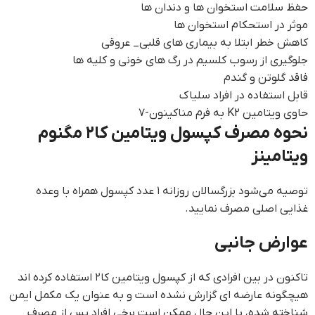
حفظ سلامت استخوان ها و دندان ها
موثر در استحکام استخوان ها
کاهش خطر ابتلا به بیماری های قلبی_ عروقی
جلوگیری از رسوب کلسیم در رگ های خونی و کلیه ها
فاقد گلوتن و گندم
قابل استفاده در افراد سلیاک
حاوی ویتامین K2 به فرم مناکینون-۷
نحوه مصرف کپسول ویتامین کا۲ مگنوم
ویتامینز
توصیه می‌شود بزرگسالان روزانه ۱ عدد کپسول همراه با وعده
غذایی اصلی مصرف نمایید.
عوارض جانبی
تاکنون در بین افرادی که از کپسول ویتامین کا۲ استفاده کرده اند
هیچگونه عارضه ای گزارش نشده است و به عنوان یک مکمل ایمن
شناخته شده، با این حال ممکن است برخی افراد پس از مصرف