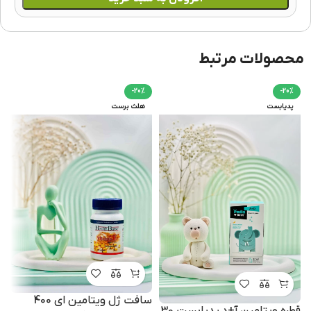
محصولات مرتبط
-20%
-20%
پدیابست
هلث برست
سافت ژل ویتامین ای 400
قطره ویتامین آ+د پدیابست 30