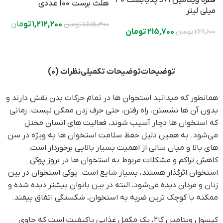
س
هلث برست 100 عددی
میلی لیتر
30
1,212,200
تومان
1,515,300
تومان
215,700
تومان
269,600
تومان
0
توضیحات
توضیحات تکمیلی
نظرات (0)
همانطور که میدانید استخوان ها در تمام حرکات بدن نقش دارند و
بدون آن ها نشستن، راه رفتن، حتی حرف زدن ممکن نیست. زمانی
که استخوان ها دچار آسیب شوند، فعالیت های انسان مختل
می‌شود. به همین دلیل حفظ سلامت استخوان ها به ویژه در سن
های بالا و میان سالی از اهمیت بسیار بالایی برخوردار است.
کاهش تراکم و مشکلات مربوط به استخوان ها در بروز پوکی
استخوان اثرگذار هستند، بسیار شایع است. پوکی استخوان در بین
زنان و مردان دیده می‌شود، البته در بین بانوان بیشتر دیده شده و
ممکنه با کوچک ترین ضربه به استخوان، شکستگی اتفاق بيفتد.
کپسول ویتامین کا۲، یک مکمل غذایی باکیفیت است که حاوی