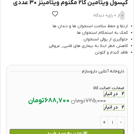
کپسول ویتامین کا۲ مگنوم ویتامینز 30 عددی
0
از 0 رای
0 دیدگاه
ارتقا و حفظ سلامت استخوان ها و دندان ها
کمک به استحکام استخوان ها
جلوگیری از پوکی استخوان
کاهش خطر ابتلا به بیماری های قلبی_ عروقی
فاقد گندم و گلوتن
داروخانه آنلاین داروسازم
ضمانت اصالت کالا
2 در انبار
688,700
تومان
725,000
تومان
2 در انبار
افزودن به سبد خرید