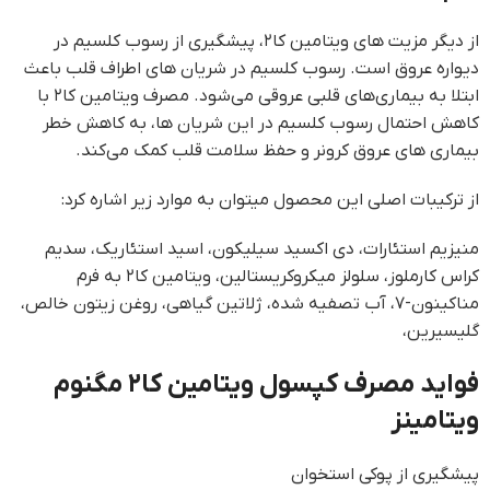
از دیگر مزیت های ویتامین کا۲، پیشگیری از رسوب کلسیم در
دیواره عروق است. رسوب کلسیم در شریان های اطراف قلب باعث
ابتلا به بیماری‌های قلبی عروقی می‌شود. مصرف ویتامین کا۲ با
کاهش احتمال رسوب کلسیم در این شریان ها، به کاهش خطر
بیماری های عروق کرونر و حفظ سلامت قلب کمک می‌کند.
از ترکیبات اصلی این محصول میتوان به موارد زیر اشاره کرد:
منیزیم استئارات، دی اکسید سیلیکون، اسید استئاریک، سدیم
کراس کارملوز، سلولز میکروکریستالین، ویتامین کا۲ به فرم
مناکینون-۷، آب تصفیه شده، ژلاتین گیاهی، روغن زیتون خالص،
گلیسیرین،
فواید مصرف کپسول ویتامین کا۲ مگنوم
ویتامینز
پیشگیری از پوکی استخوان