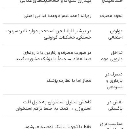
حساسیت‌زا
بیماران سلیاک و حساسیت‌های غذایی
نحوه مصرف
روزانه ۱ عدد همراه وعده غذایی اصلی
عوارض
در بیشتر افراد ایمن است؛ در موارد نادر: سردرد،
احتمالی
خستگی، مشکلات گوارشی
تداخل
در صورت مصرف وارفارین یا داروهای
دارویی مهم
ضدانعقاد → حتماً با پزشک مشورت کنید
مصرف در
بارداری و
مجاز اما با نظارت پزشک
شیردهی
نقش در
کاهش تحلیل استخوان به دلیل افت
یائسگی
استروژن → کمک به حفظ تراکم استخوان
مناسب برای
فقط با تجویز پزشک توصیه می‌شود