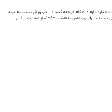
یت داروسازم دات کام مراجعه کنید و از طریق آن نسبت به خرید
این محصول اقدام کنید. در صورت نیازمندی به توضیحات کامل تر نیز می توانید هم حضورا به داروخانه شباتنه روزی مراجعه کنید و هم می توانید با برقراری تماس با 09383000518 از مشاوره رایگان