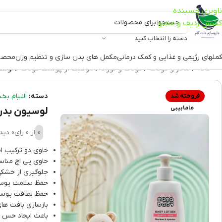
ناوبری چسبنده
کشش ردیف و محتوا
دسته را انتخاب کنید
ملهای رژیمی و غذایی و کمک درمانی
مکمل های بدن سازی و تنظیم وزن
محصو
خانه
مادر و کودک
کودک و نوزاد
مراقبت از پوست کودک
لوسی
دسته:
التیام ب
فروخته شد
مامابیبی
لوسیون بدن 
0
از 0 رای
0 دیدگاه
حاوی دو ترکیب اصل
حاوی پی اچ مناس
جلوگیری از خشک
حفظ سلامت پو
حفظ لطافت پوست
بازسازی بافت ه
باعث ایجاد حس ن