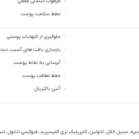
· مرطوب کنندگی عمقی
· حفظ سلامت پوست
· جلوگیری از التهابات پوستی
· بازسازی بافت های آسیب دید
· آبرسانی به نقاط پوست
· حفظ لطافت پوست
· آنتی باکتریال
نیزه، ستیل الکل، لانولین، کاپریلیک تری گلیسیرید، فنوکسی اتانول، ا