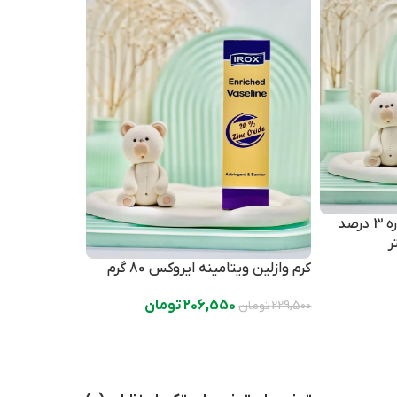
کرم نرم کننده اوسرین و اوره 3 درصد
کرم وازلین ویتامینه ایروکس 80 گرم
206,550
تومان
229,500
تومان