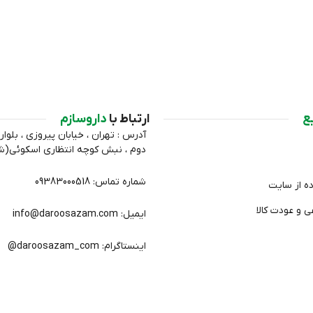
ع
ارتباط با
داروسازم
آدرس : تهران ، خیابان پیروزی ، بلوار 
دوم ، نبش کوچه انتظاري اسکوئی(
شماره تماس: 09383000518
ده از سایت
 و عودت کالا
ایمیل: info@daroosazam.com
اینستاگرام: daroosazam_com@