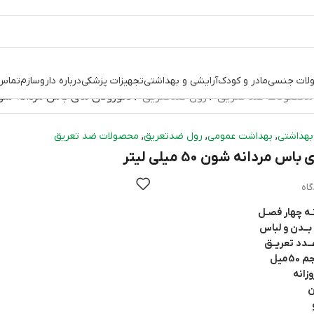
لات جنسی
مادر و کودک
آرایشی و بهداشتی
تجهیزات پزشکی
درباره داروسازم
تماس 
محصولات ضد تعریق
رول ضدتعریق
دئورولان مای باس مردانه شون 50 میلی ل
,
,
,
بهداشتی
بهداشت عمومی
رول ضدتعریق
محصولات ضد تعریق
س مردانه شون 50 میلی لیتر
ـه چهار فصـل
بــدن و لباس
ـدد تعریــق
میل
وزانه
ن