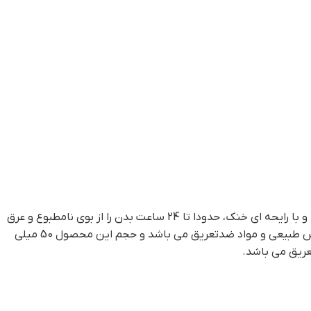
و محافظت از بدن است که در تمامی فصل های سال قابل استفاده می باشد و با رایحه ای خنک، حدودا تا 24 ساعت بدن را از بوی نامطبوع و عرق
حفظ می نماید. این دئودورانت فاقد الکل و پارابن بوده و از سفیدک زدن بر روی لباس یا پوست جلوگیری می کند. محصول فوق حاوی اسانس طبیعی و مواد ضدتعریق می باشد و حجم این محصول 50 میلی
عریق می باشد.