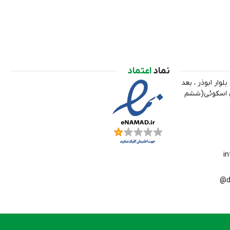
نماد
اعتماد
لوار ابوذر ، بعد
ري اسکوئی(ششم