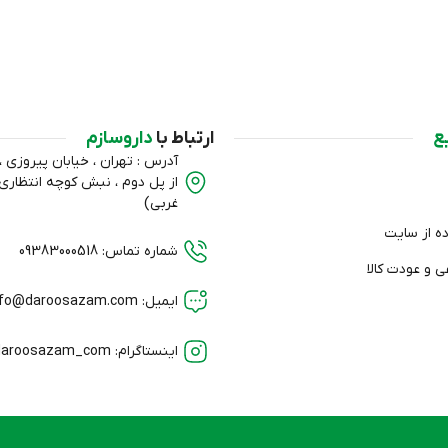
ع
ارتباط با
داروسازم
آدرس : تهران ، خیابان پیروزی ، ب
از پل دوم ، نبش کوچه انتظا
غربی)
ده از سایت
شماره تماس: 09383000518
 و عودت کالا
ایمیل: info@daroosazam.com
اینستاگرام: daroosazam_com@