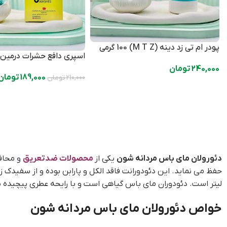
پودر ام تی زد دینه (M T Z) 100 گرمی
اسپری دافع حشرات درمین 60 میلی لیتر
240,000
تومان
189,000
تومان
210,000
تومان
دئورولان مای باس مردانه شون
یکی از
محصولات ضدتعریق
لیتر است. دئودوران مای باس گیاهی است و با رایحه عطری پیچیده ش
خواص دئورولان مای باس مردانه شون