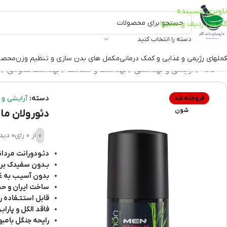
ناوبری چسبنده
کشش ردیف و محتوا
دسته را انتخاب کنید
ملهای رژیمی و غذایی و کمک درمانی
مکمل های بدن سازی و تنظیم وزن
محصو
خانه
آرایشی و بهداشتی
بهداشت و سلامت
بهداشت عمومی
دسته:
آرایشی و 
فروخته شد
شون
دئورولان مای با
0
از 0 رای
0 دیدگاه
دئـودورانت مردان
بـدون سفیدک بر 
بدون آسیـب به غـ
ساخت ایران و حجم 50
قابل استتـفاده ر
فاقد الکل و پارابـ
رایحه جنگل بامبو