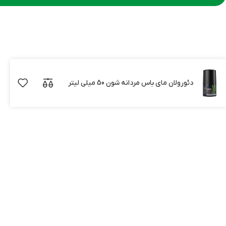
دئورولان مای باس مردانه شون 50 میلی لیتر