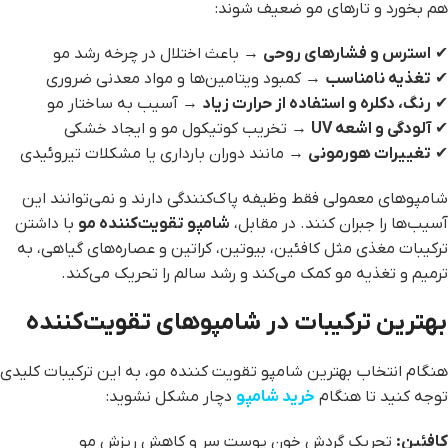
هم بخورد و تارهای مو ضعیف شوند:
✔
استرس و فشارهای روحی
→ باعث اختلال در چرخه رشد مو
✔
تغذیه نامناسب
→ کمبود ویتامین‌ها و مواد معدنی ضروری
✔
رنگ، دکلره و استفاده از حرارت زیاد
→ آسیب به ساختار مو
✔
آلودگی و اشعه
UV
→ تخریب کوتیکول مو و ایجاد خشکی
✔
تغییرات هورمونی
→ مانند دوران بارداری یا مشکلات تیروئیدی
شامپوهای معمولی فقط وظیفه پاک‌کنندگی دارند و نمی‌توانند این
آسیب‌ها را جبران کنند. در مقابل،
شامپو تقویت‌کننده مو
با داشتن
ترکیبات مغذی مثل کافئین، بیوتین، کراتین و عصاره‌های گیاهی، به
ترمیم و تغذیه مو کمک می‌کند و رشد سالم را تحریک می‌کند.
بهترین ترکیبات در شامپوهای تقویت‌کننده
هنگام انتخاب بهترین شامپو تقویت کننده مو، به این ترکیبات کلیدی
توجه کنید تا هنگام
خرید شامپو
دچار مشکل نشوید:
کافئین
:
تحریک گردش خون پوست سر و کاهش ریزش مو