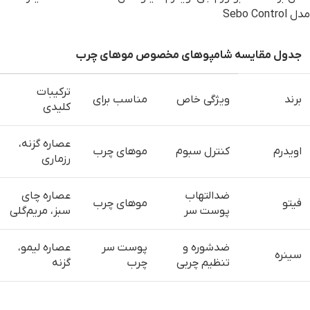
مدل Sebo Control
جدول مقایسه شامپوهای مخصوص موهای چرب
ترکیبات
برند
ویژگی خاص
مناسب برای
کلیدی
عصاره گزنه،
اویدرم
کنترل سبوم
موهای چرب
رزماری
ضدالتهاب
عصاره چای
فیتو
موهای چرب
پوست سر
سبز، مریم‌گلی
ضدشوره و
پوست سر
عصاره لیمو،
سینره
تنظیم چربی
چرب
گزنه