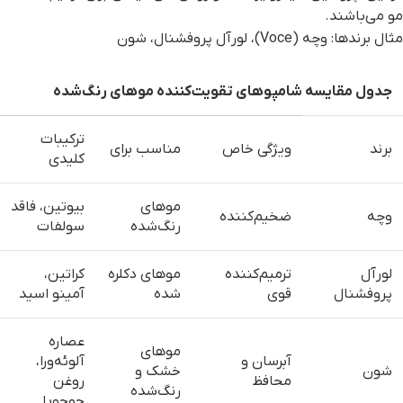
مو می‌باشند.
مثال برندها: وچه (Voce)، لورآل پروفشنال، شون
جدول مقایسه شامپوهای تقویت‌کننده موهای رنگ‌شده
ترکیبات
برند
ویژگی خاص
مناسب برای
کلیدی
موهای
بیوتین، فاقد
وچه
ضخیم‌کننده
رنگ‌شده
سولفات
لورآل
ترمیم‌کننده
موهای دکلره
کراتین،
پروفشنال
قوی
شده
آمینو اسید
عصاره
موهای
آبرسان و
آلوئه‌ورا،
شون
خشک و
محافظ
روغن
رنگ‌شده
جوجوبا