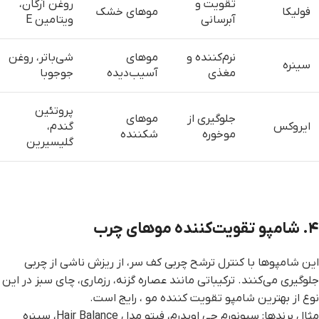
تقویت و
روغن آرگان،
فولیکا
موهای خشک
آبرسانی
ویتامین E
نرم‌کننده و
موهای
شی‌باتر، روغن
سینره
مغذی
آسیب‌دیده
جوجوبا
پروتئین
جلوگیری از
موهای
ایروکس
گندم،
موخوره
شکننده
گلیسیرین
۴. شامپو تقویت‌کننده موهای چرب
این شامپوها با کنترل ترشح چربی کف سر، از ریزش ناشی از چربی
جلوگیری می‌کنند. ترکیباتی مانند عصاره گزنه، رزماری، چای سبز در این
نوع از بهترین شامپو تقویت کننده مو ، رایج است.
مثال برندها: سبونورم جی اویدرم، فیتو مدل Hair Balance، سینره