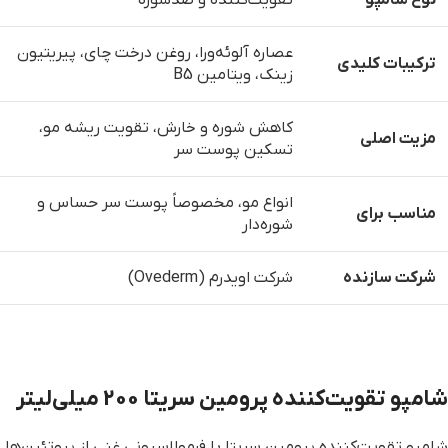
نوع شامپو
تقویت‌کننده و ضدشوره
عصاره آلوئه‌ورا، روغن درخت چای، پیریتیون
ترکیبات کلیدی
زینک، ویتامین B5
کاهش شوره و خارش، تقویت ریشه مو،
مزیت اصلی
تسکین پوست سر
انواع مو، مخصوصاً پوست سر حساس و
مناسب برای
شوره‌دار
شرکت سازنده
شرکت اویدرم (Ovederm)
شامپو تقویت‌کننده پرومین سریتا 200 میلی‌لیتر
شامپو تقویت‌کننده پرومین سریتا با فرمولاسیونی غنی از پروتئین‌ها