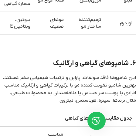
فیتو
انرژی‌بخش
همه انواع مو
عصاره گیاهی
ترمیم‌کننده
موهای
بیوتین،
اویدرم
ساختار مو
ضعیف
ویتامین E
۶. شامپوهای گیاهی و ارگانیک
این شامپوها فاقد سولفات، پارابن و ترکیبات شیمیایی مضر هستند.
بهترین شامپو تقویت کننده مو با ترکیبات گیاهی و ارگانیک مناسب
افرادی با پوست سر حساس یا علاقه‌مندان به محصولات طبیعی.
مثال برندها: سینره، هرباسنس، دیترون
جدول مقایسه شامپوهای گیاهی
مناسب