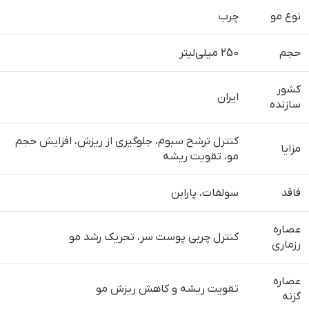
نوع مو
چرب
حجم
250 میلی‌لیتر
کشور
ایران
سازنده
کنترل ترشح سبوم، جلوگیری از ریزش، افزایش حجم
مزایا
مو، تقویت ریشه
فاقد
سولفات، پارابن
عصاره
کنترل چربی پوست سر، تحریک رشد مو
رزماری
عصاره
تقویت ریشه و کاهش ریزش مو
گزنه