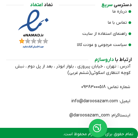
دسترسی
سریع
نماد
اعتماد
درباره ما
تماس با ما
راهنمای استفاده از سایت
سیاست مرجوعی و عودت کالا
ارتباط با
داروسازم
آدرس : تهران ، خیابان پیروزی ، بلوار ابوذر ، بعد از پل دوم ، نبش
کوچه انتظاري اسکوئی(ششم غربی)
شماره تماس: 09383000518
ایمیل: info@daroosazam.com
اینستاگرام: daroosazam_com@
تمام حقوق برای داروسازم محفوظ است.