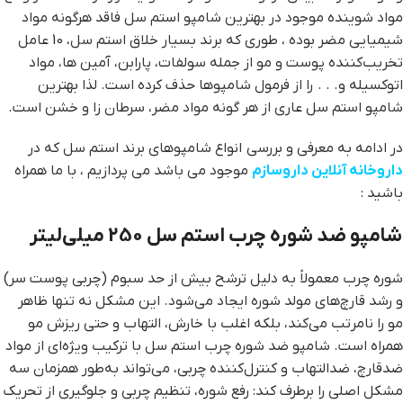
مواد شوینده موجود در بهترین شامپو استم سل فاقد هرگونه مواد
شیمیایی مضر بوده ، طوری که برند بسیار خلاق استم سل، 10 عامل
تخریب‌کننده پوست و مو از جمله سولفات، پارابن، آمین ها، مواد
اتوکسیله و. . . را از فرمول شامپوها حذف کرده است. لذا بهترین
شامپو استم سل عاری از هر گونه مواد مضر، سرطان زا و خشن است.
در ادامه به معرفی و بررسی انواع شامپوهای برند استم سل که در
داروخانه آنلاین داروسازم
موجود می باشد می پردازیم ، با ما همراه
باشید :
شامپو ضد شوره چرب استم سل 250 میلی‌لیتر
شوره چرب معمولاً به دلیل ترشح بیش از حد سبوم (چربی پوست سر)
و رشد قارچ‌های مولد شوره ایجاد می‌شود. این مشکل نه تنها ظاهر
مو را نامرتب می‌کند، بلکه اغلب با خارش، التهاب و حتی ریزش مو
همراه است. شامپو ضد شوره چرب استم سل با ترکیب ویژه‌ای از مواد
ضدقارچ، ضدالتهاب و کنترل‌کننده چربی، می‌تواند به‌طور همزمان سه
مشکل اصلی را برطرف کند: رفع شوره، تنظیم چربی و جلوگیری از تحریک