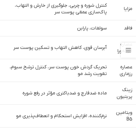
کنترل شوره و چربی، جلوگیری از خارش و التهاب،
مزایا
پاک‌سازی عمقی پوست سر
فاقد
سولفات، پارابن
عصاره
آبرسان قوی، کاهش التهاب و تسکین پوست سر
آلوئه‌ورا
عصاره
تحریک گردش خون پوست سر، کنترل ترشح سبوم،
رزماری
تقویت رشد مو
زینک
ماده ضدقارچ و ضدباکتری مؤثر در رفع شوره
پریتیون
ویتامین
نرم‌کننده، افزایش استحکام و انعطاف‌پذیری مو
B5