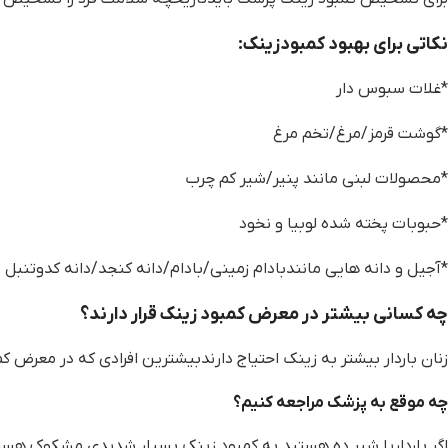
نکاتی برای بهبود کمبودزینک:
*غلات سبوس دار
*گوشت قرمز/مرغ/تخم مرغ
*محصولات لبنی مانند پنیر/شیر کم چرب
*حبوبات پخته شده لوبیا و نخود
*آجیل و دانه هایی مانندبادام زمینی/بادام/دانه کنجد/دانه کدوتنبل
چه کسانی بیشتر در معرض کمبود زینک قرار دارند؟
زنان باردار بیشتر به زینک احتیاج دارندبیشترین افرادی که در معرض کم
چه موقع به پزشک مراجعه کنیم؟
اگر بارداریا شیر ده هستید به کمبود زینک بسیار شدیدی مشکوک هست