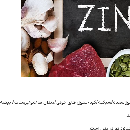
 لوزالمعده/شبکیه/کبد/سلول های خونی/دندان ها/مو/پرستات/ بیض
د.
ملکرد ها در بدن است.