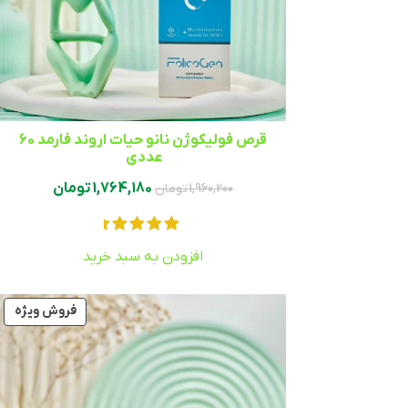
قرص فولیکوژن نانو حیات اروند فارمد 60
عددی ‏
1,764,180
تومان
1,960,200
تومان
افزودن به سبد خرید
فروش ویژه