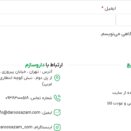
ایمیل
*
دگاهی می‌نویسم.
ع
ارتباط با
داروسازم
آدرس : تهران ، خیابان پیروزی ، ب
از پل دوم ، نبش کوچه انتظا
غربی)
ده از سایت
شماره تماس: 09383000518
 و عودت کالا
ایمیل: info@daroosazam.com
اینستاگرام: daroosazam_com@