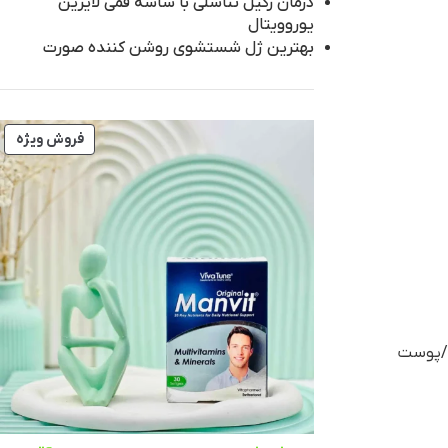
درمان زگیل تناسلی با ساشه فمی لایزین
یوروویتال
بهترین ژل شستشوی روشن‌ کننده صورت
فروش ویژه
ه/پوست