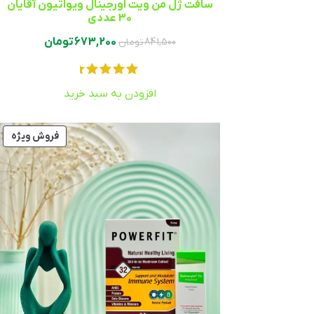
سافت ژل من ویت اورجینال ویواتیون آقایان
30 عددی
673,200
تومان
841,500
تومان
افزودن به سبد خرید
فروش ویژه