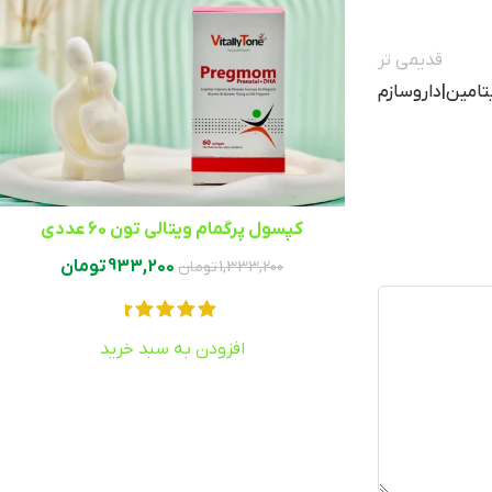
قدیمی تر
تامین|داروسازم
کپسول پرگمام ویتالی تون 60 عددی
933,200
تومان
1,333,200
تومان
افزودن به سبد خرید