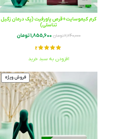
کرم کیموسایت+قرص پاورفیت (پک درمان زگیل
تناسلی)
1,855,600
تومان
2,240,000
تومان
افزودن به سبد خرید
فروش ویژه