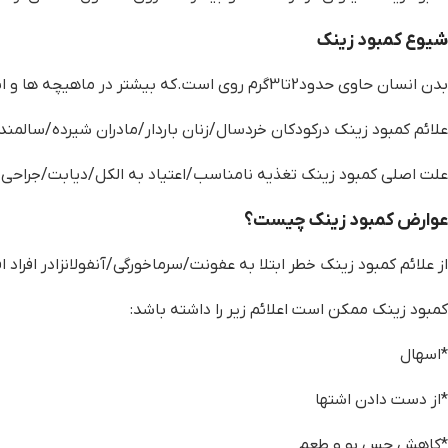
شیوع کمبود زینک
بدن انسان حاوی حدود2تا3گرم روی است.که بیشتر در ماهیچه ها و اسکلت ها استفاده می شود.
علائم کمبود زینک درکودکان خردسال/زنان باردار/مادران شیرده/سالمند
علت اصلی کمبود زینک تغذیه نامناسب/اعتیاد به الکل/دیابت/جراحی 
عوارض کمبود زینک چیست؟
از علائم کمبود زینک خطر ابتلا به عفونت/سرماخورگی/آنفولانزادر افراد
کمبود زینک ممکن است اعلائم زیر را داشته باشد:
*اسهال
*از دست دادن اشتها
*کاهش حس بو و طعم